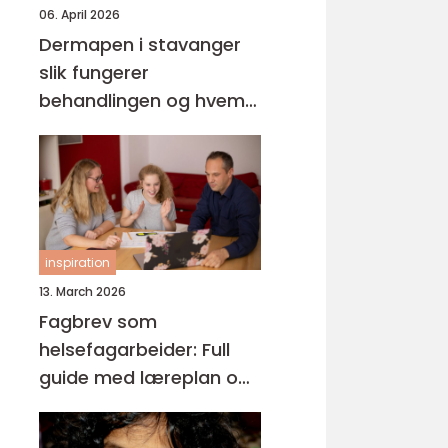
06. April 2026
Dermapen i stavanger
slik fungerer
behandlingen og hvem
den passer for
inspiration
13. March 2026
Fagbrev som
helsefagarbeider: Full
guide med læreplan og
praksis