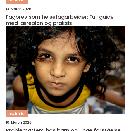
inspiration
13. March 2026
Fagbrev som helsefagarbeider: Full guide
med læreplan og praksis
inspiration
10. March 2026
Problematferd hos barn og unge forståelse,