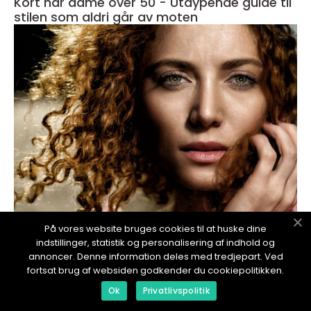
Kort hår dame over 50 - Utdypende guide til
stilen som aldri går av moten
På vores website bruges cookies til at huske dine
redaktionel
indstillinger, statistik og personalisering af indhold og
17. January 2024
annoncer. Denne information deles med tredjepart. Ved
**Donere hår: En dyptgående guide til en
fortsat brug af websiden godkender du cookiepolitikken.
meningsfull gave**
Ok
Privatlivspolitik