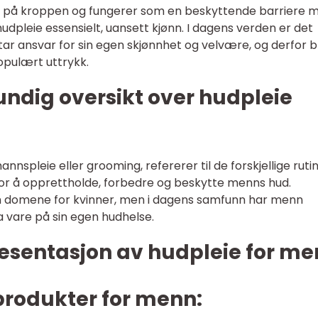
t på kroppen og fungerer som en beskyttende barriere 
hudpleie essensielt, uansett kjønn. I dagens verden er det
tar ansvar for sin egen skjønnhet og velvære, og derfor bl
opulært uttrykk.
undig oversikt over hudpleie
nspleie eller grooming, refererer til de forskjellige ruti
or å opprettholde, forbedre og beskytte menns hud.
en domene for kvinner, men i dagens samfunn har menn
a vare på sin egen hudhelse.
esentasjon av hudpleie for m
produkter for menn: