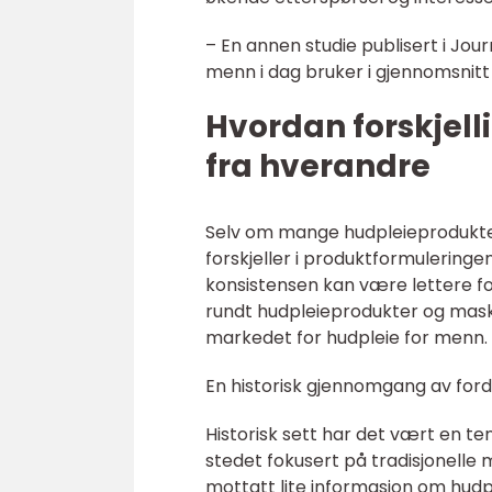
– En annen studie publisert i J
menn i dag bruker i gjennomsnitt f
Hvordan forskjell
fra hverandre
Selv om mange hudpleieprodukter
forskjeller i produktformuleringe
konsistensen kan være lettere fo
rundt hudpleieprodukter og maskul
markedet for hudpleie for menn.
En historisk gjennomgang av ford
Historisk sett har det vært en ten
stedet fokusert på tradisjonelle
mottatt lite informasjon om hudple