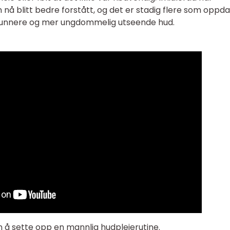
nå blitt bedre forstått, og det er stadig flere som oppd
t sunnere og mer ungdommelig utseende hud.
n å sette opp en mannlig hudpleierutine.