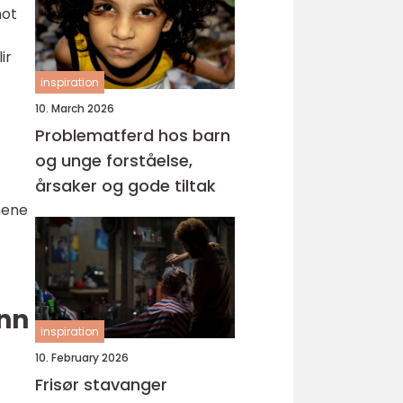
mot
ir
inspiration
10. March 2026
Problematferd hos barn
og unge forståelse,
årsaker og gode tiltak
nene
enn
inspiration
10. February 2026
Frisør stavanger