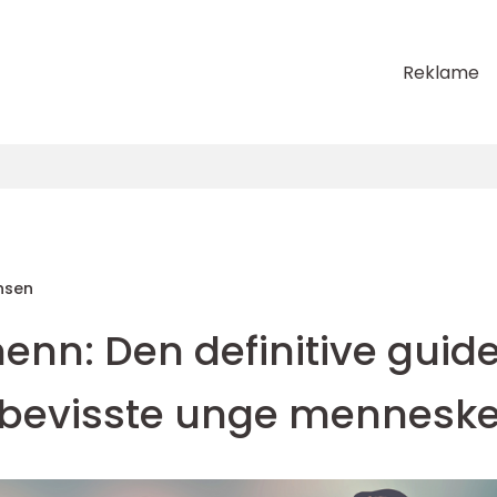
Reklame
nsen
enn: Den definitive guid
sbevisste unge menneske