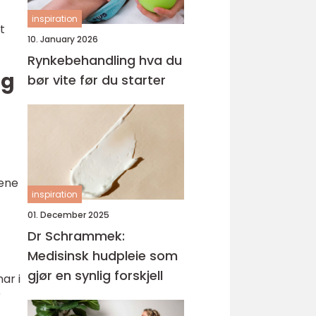
inspiration
t
10. January 2026
Rynkebehandling hva du
eg
bør vite før du starter
pene
inspiration
01. December 2025
Dr Schrammek:
Medisinsk hudpleie som
gjør en synlig forskjell
ar i
r