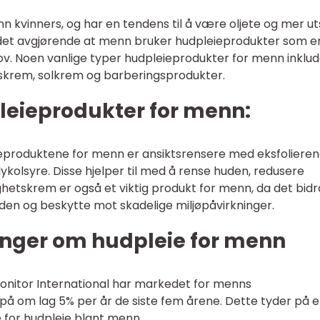
n kvinners, og har en tendens til å være oljete og mer ut
r det avgjørende at menn bruker hudpleieprodukter som e
hov. Noen vanlige typer hudpleieprodukter for menn inklu
tskrem, solkrem og barberingsprodukter.
leieprodukter for menn:
eproduktene for menn er ansiktsrensere med eksfoliere
lykolsyre. Disse hjelper til med å rense huden, redusere
ghetskrem er også et viktig produkt for menn, da det bidra
den og beskytte mot skadelige miljøpåvirkninger.
inger om hudpleie for menn
omonitor International har markedet for menns
på om lag 5% per år de siste fem årene. Dette tyder på 
 for hudpleie blant menn.