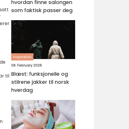
hvordan finne salongen
satt
som faktisk passer deg
r
derer
inspiration
nde
08. February 2026
Blæst: funksjonelle og
r til
stilrene jakker til norsk
hverdag
en