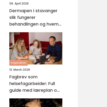
06. April 2026
Dermapen i stavanger
slik fungerer
behandlingen og hvem
den passer for
inspiration
13. March 2026
Fagbrev som
helsefagarbeider: Full
guide med læreplan og
praksis