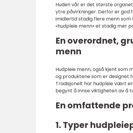
Huden vår er det største organe
ytre påvirkninger. Derfor er god 
imidlertid stadig flere menn som 
«hudpleie menn» et stadig mer p
En overordnet, gr
menn
Hudpleie menn, også kjent som man
og produktene som er designet f
Tradisjonelt har hudpleie vært 
begynt å innse viktigheten av å t
En omfattende pr
1. Typer hudpleie