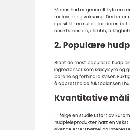
Menns hud er generelt tykkere en
for kviser og voksning. Derfor e
spesifikt formulert for deres be
ansiktsrensere, skrubb, fuktighe
2. Populære hudp
Blant de mest populære hudplei
ingredienser som salisylsyre og g
porene og forhindre kviser. Fukti
å opprettholde fuktbalansen i hu
Kvantitative mål
– Ifølge en studie utført av Eur
hudpleieprodukter hatt en vekst 
økende etterspørsel og interesse