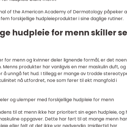
ournal of the American Academy of Dermatology påpeker a
em forskjellige hudpleieprodukter i sine daglige rutiner.
ige hudpleie for menn skiller s
 for menn og kvinner deler lignende formål, er det noen
n. Menns produkter har vanligvis en mer maskulin duft, og
r å unngå fet hud. I tillegg er mange av trodde stereoty
initet nå utfordret, noe som fører til økt mangfold i
eler og ulemper med forskjellige hudpleie for menn
dens til at menn ikke har prioritert sin egen hudpleie, og h
 maskuline oppgaver. Dette har ført til at mange menn ha
ie eller følt at det ikke var nødvendig. Imidlertid har