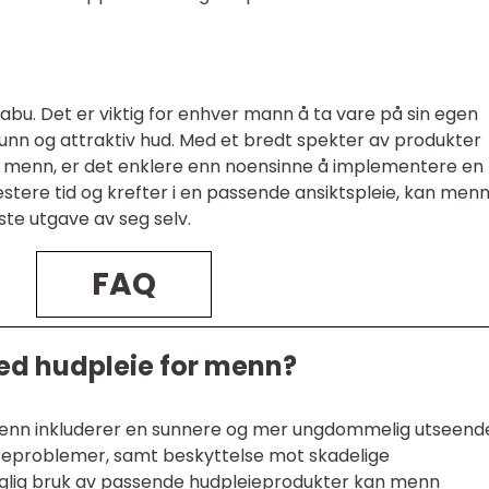
abu. Det er viktig for enhver mann å ta vare på sin egen
unn og attraktiv hud. Med et bredt spekter av produkter
 for menn, er det enklere enn noensinne å implementere en
vestere tid og krefter i en passende ansiktspleie, kan men
ste utgave av seg selv.
FAQ
ed hudpleie for menn?
enn inkluderer en sunnere og mer ungdommelig utseend
oreproblemer, samt beskyttelse mot skadelige
aglig bruk av passende hudpleieprodukter kan menn