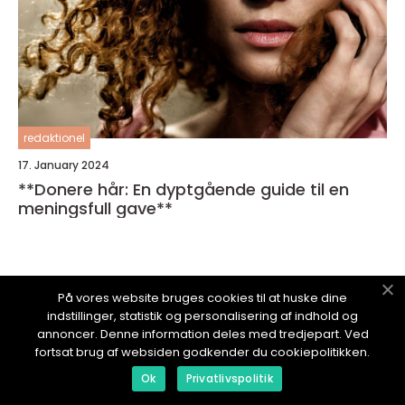
redaktionel
17. January 2024
**Donere hår: En dyptgående guide til en
meningsfull gave**
På vores website bruges cookies til at huske dine
indstillinger, statistik og personalisering af indhold og
MOTEGUIDE.
no
annoncer. Denne information deles med tredjepart. Ved
fortsat brug af websiden godkender du cookiepolitikken.
Ok
Privatlivspolitik