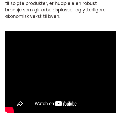
til solgte produkter, er hudpleie en robust
bransje som gir arbeidsplasser og ytterligere
økonomisk vekst til byen.