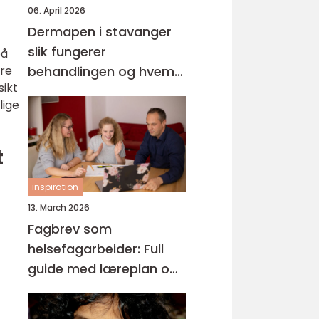
06. April 2026
Dermapen i stavanger
slik fungerer
på
ere
behandlingen og hvem
sikt
den passer for
lige
t
inspiration
13. March 2026
Fagbrev som
helsefagarbeider: Full
guide med læreplan og
praksis