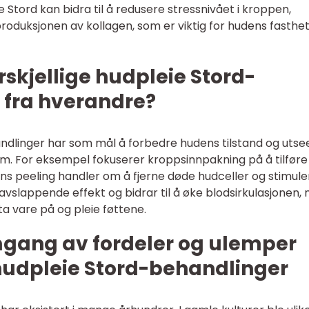
eie Stord kan bidra til å redusere stressnivået i kroppen,
roduksjonen av kollagen, som er viktig for hudens fasthe
rskjellige hudpleie Stord-
 fra hverandre?
ndlinger har som mål å forbedre hudens tilstand og utse
dem. For eksempel fokuserer kroppsinnpakning på å tilføre
ens peeling handler om å fjerne døde hudceller og stimule
avslappende effekt og bidrar til å øke blodsirkulasjonen,
 ta vare på og pleie føttene.
mgang av fordeler og ulemper
 hudpleie Stord-behandlinger