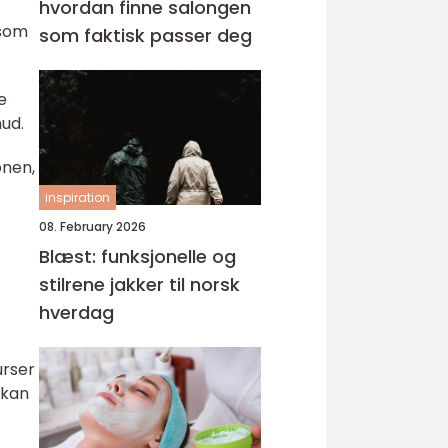
hvordan finne salongen
 som
som faktisk passer deg
e
hud.
onen,
inspiration
08. February 2026
Blæst: funksjonelle og
stilrene jakker til norsk
hverdag
urser
 kan