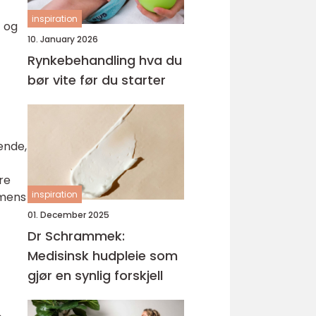
inspiration
t og
10. January 2026
Rynkebehandling hva du
bør vite før du starter
ende,
re
inspiration
 mens
01. December 2025
Dr Schrammek:
Medisinsk hudpleie som
gjør en synlig forskjell