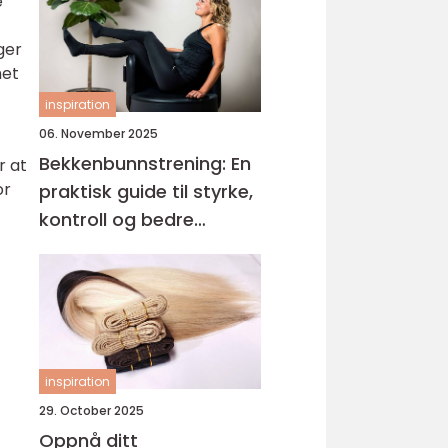
e
ger
het
inspiration
06. November 2025
Bekkenbunnstrening: En
r at
or
praktisk guide til styrke,
kontroll og bedre
hverdagsliv
inspiration
29. October 2025
Oppnå ditt