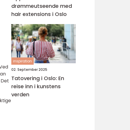
drømmeutseende med
hair extensions i Oslo
inspiration
 Ved
02. September 2025
kan
Tatovering i Oslo: En
 Det
reise inn i kunstens
verden
ktige