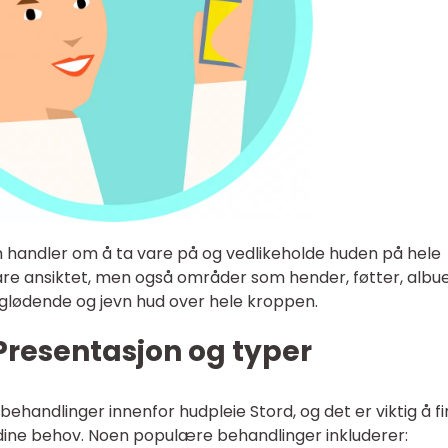
m handler om å ta vare på og vedlikeholde huden på hele
are ansiktet, men også områder som hender, føtter, albu
glødende og jevn hud over hele kroppen.
Presentasjon og typer
r behandlinger innenfor hudpleie Stord, og det er viktig å f
dine behov. Noen populære behandlinger inkluderer: