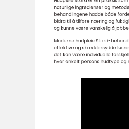
Hudpleie Stord er en praksis som 
naturlige ingredienser og metoder
behandlingene hadde både forde
bidra til å tilføre næring og fuk
og kunne være vanskelig å jobbe
Moderne hudpleie Stord-behandli
effektive og skreddersydde løsnin
det kan være individuelle forskje
hver enkelt persons hudtype og 