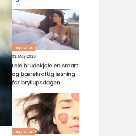
inspiration
03. May 2026
Leie brudekjole en smart
og bærekraftig løsning
for bryllupsdagen
inspiration