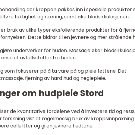
 behandling der kroppen pakkes inn i spesielle produkter
, tilføre fuktighet og næring, samt øke blodsirkulasjonen.
er bruk av ulike typer eksfolierende produkter for å fjern
fornyelsen. Dette bidrar til en jevnere og mer strålende 
 gjøre underverker for huden. Massasje øker blodsirkulasj
 rense ut avfallsstoffer fra huden.
ng som fokuserer på å ta vare på og pleie føttene. Det
tmassasje, fjerning av hard hud og neglepleie.
inger om hudpleie Stord
iser de kvantitative fordelene ved å investere tid og ress
ar forskning vist at regelmessig bruk av kroppsinnpakning
ere cellulitter og gi en jevnere hudtone.