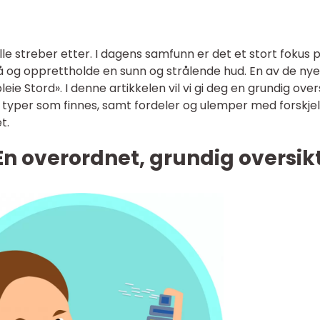
lle streber etter. I dagens samfunn er det et stort fokus 
å og opprettholde en sunn og strålende hud. En av de ny
ie Stord». I denne artikkelen vil vi gi deg en grundig over
e typer som finnes, samt fordeler og ulemper med forskjel
t.
En overordnet, grundig oversik