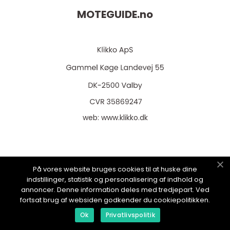
MOTEGUIDE.
no
web:
www.klikko.dk
Menu
På vores website bruges cookies til at huske dine
indstillinger, statistik og personalisering af indhold og
annoncer. Denne information deles med tredjepart. Ved
fortsat brug af websiden godkender du cookiepolitikken.
Reklame
Ok
Privatlivspolitik
Om oss