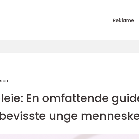
Reklame
sen
eie: En omfattende guid
sbevisste unge menneske