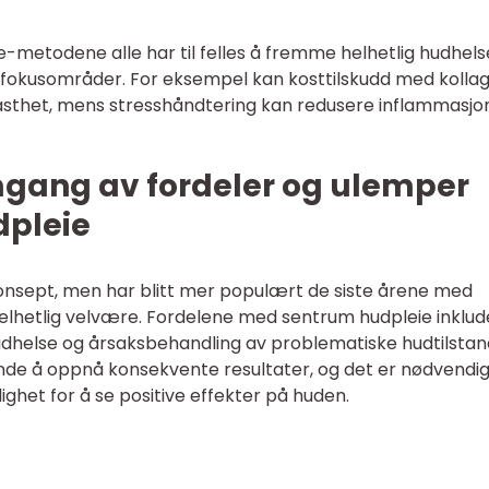
-metodene alle har til felles å fremme helhetlig hudhels
og fokusområder. For eksempel kan kosttilskudd med kolla
asthet, mens stresshåndtering kan redusere inflammasjo
mgang av fordeler og ulemper
pleie
konsept, men har blitt mer populært de siste årene med
hetlig velvære. Fordelene med sentrum hudpleie inklud
hudhelse og årsaksbehandling av problematiske hudtilstan
ende å oppnå konsekvente resultater, og det er nødvendi
ighet for å se positive effekter på huden.