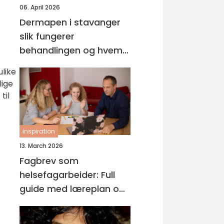
06. April 2026
Dermapen i stavanger
slik fungerer
behandlingen og hvem
den passer for
ulike
lige
til
inspiration
13. March 2026
Fagbrev som
helsefagarbeider: Full
guide med læreplan og
praksis