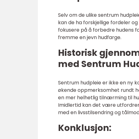
Selv om de ulike sentrum hudpleie
kan de ha forskjellige fordeler 
fokusere på å forbedre hudens f
fremme en jevn hudfarge.
Historisk gjenno
med Sentrum Hud
Sentrum hudpleie er ikke en ny 
økende oppmerksomhet rundt hel
en mer helhetlig tilnærming til 
Imidlertid kan det være utfordr
med en livsstilsendring og tålmod
Konklusjon: