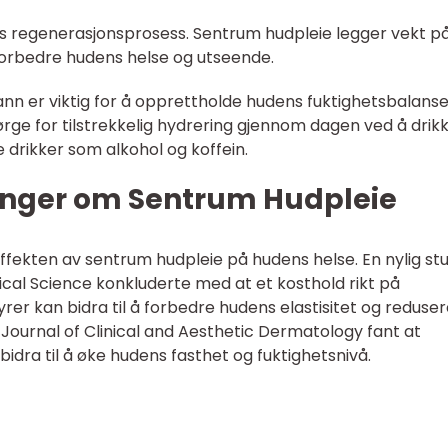
ens regenerasjonsprosess. Sentrum hudpleie legger vekt p
forbedre hudens helse og utseende.
vann er viktig for å opprettholde hudens fuktighetsbalanse
ge for tilstrekkelig hydrering gjennom dagen ved å drik
drikker som alkohol og koffein.
inger om Sentrum Hudpleie
effekten av sentrum hudpleie på hudens helse. En nylig st
ical Science konkluderte med at et kosthold rikt på
er kan bidra til å forbedre hudens elastisitet og reduse
i Journal of Clinical and Aesthetic Dermatology fant at
idra til å øke hudens fasthet og fuktighetsnivå.