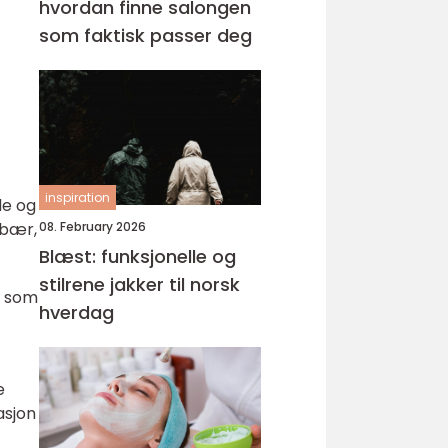
hvordan finne salongen
som faktisk passer deg
inspiration
de og
 bær,
08. February 2026
Blæst: funksjonelle og
stilrene jakker til norsk
r som
hverdag
e
asjon