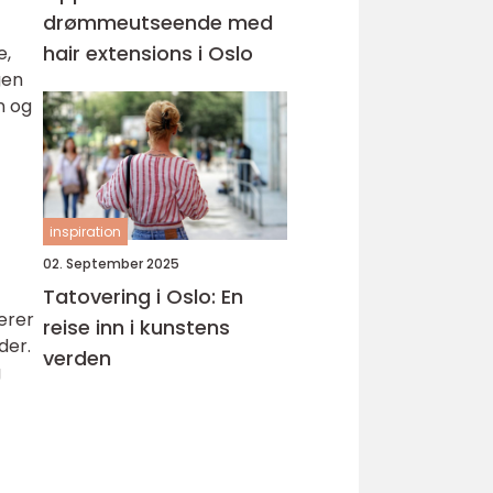
drømmeutseende med
hair extensions i Oslo
e,
gen
n og
inspiration
02. September 2025
Tatovering i Oslo: En
erer
reise inn i kunstens
der.
verden
g