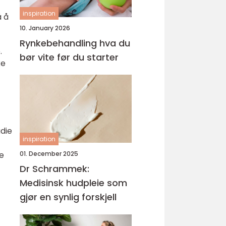
inspiration
å å
10. January 2026
Rynkebehandling hva du
.
bør vite før du starter
ke
udie
inspiration
re
01. December 2025
Dr Schrammek:
Medisinsk hudpleie som
gjør en synlig forskjell