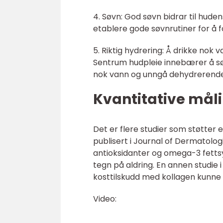
4. Søvn: God søvn bidrar til hud
etablere gode søvnrutiner for å 
5. Riktig hydrering: Å drikke nok 
Sentrum hudpleie innebærer å sør
nok vann og unngå dehydrerende 
Kvantitative mål
Det er flere studier som støtter 
publisert i Journal of Dermatolog
antioksidanter og omega-3 fettsyr
tegn på aldring. En annen studie 
kosttilskudd med kollagen kunne b
Video: