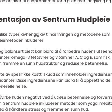
de årsaker til hudproblemer for å gi en mer langsiktig og
entasjon av Sentrum Hudpleie
i ulike typer, avhengig av tilnærmingen og metodene som
eiemetoder inkluderer:
og balansert diett kan bidra til å forbedre hudens utseen
anter, omega-3 fettsyrer og vitaminer A, C og E, som fisk,
n fremme en sunn hudstruktur og redusere betennelse.
tte av spesifikke kosttilskudd som inneholder ingrediense
idanter. Disse ingrediensene kan bidra til å opprettholde
enerelle helse.
påvirke huden negativt ved å utløse betennelse og forverr
. Sentrum hudpleie inkluderer metoder som yoga, medit
 med å håndtere stress og fremme en sunn hud.