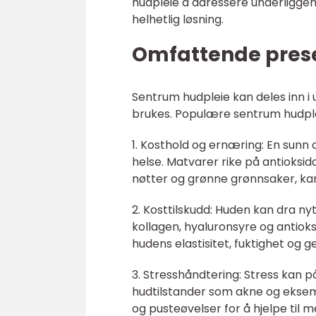
hudpleie å adressere underliggen
helhetlig løsning.
Omfattende pres
Sentrum hudpleie kan deles inn 
brukes. Populære sentrum hudpl
1. Kosthold og ernæring: En sunn 
helse. Matvarer rike på antioksid
nøtter og grønne grønnsaker, ka
2. Kosttilskudd: Huden kan dra ny
kollagen, hyaluronsyre og antioks
hudens elastisitet, fuktighet og g
3. Stresshåndtering: Stress kan 
hudtilstander som akne og eksem
og pusteøvelser for å hjelpe til