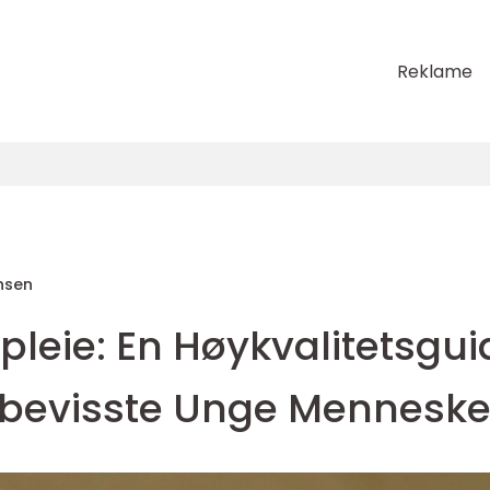
Reklame
nsen
leie: En Høykvalitetsgui
sbevisste Unge Menneske