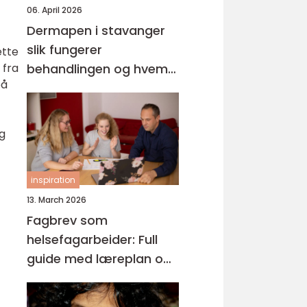
06. April 2026
Dermapen i stavanger
slik fungerer
ette
 fra
behandlingen og hvem
på
den passer for
og
inspiration
13. March 2026
Fagbrev som
helsefagarbeider: Full
guide med læreplan og
praksis