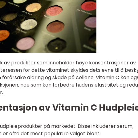
ruk av produkter som inneholder høye konsentrasjoner av
Interessen for dette vitaminet skyldes dets evne til å besk
n forårsake aldring og skade på cellene. Vitamin C kan og
ksjonen, noe som kan forbedre hudens elastisitet og red
r.
ntasjon av Vitamin C Hudplei
 hudpleieprodukter på markedet. Disse inkluderer serum,
 er ofte det mest populære valget blant