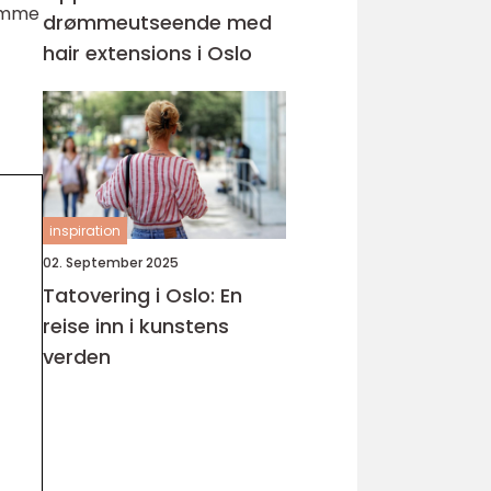
remme
drømmeutseende med
hair extensions i Oslo
inspiration
02. September 2025
Tatovering i Oslo: En
reise inn i kunstens
verden