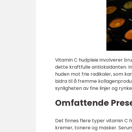
Vitamin C hudpleie involverer b
dette kraftfulle antioksidanten. 
huden mot frie radikaler, som ka
bidra til å fremme kollagenprodu
synligheten av fine linjer og rynke
Omfattende Prese
Det finnes flere typer vitamin C
kremer, tonere og masker. Serum