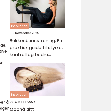
inspiration
06. November 2025
Bekkenbunnstrening: En
nde.
praktisk guide til styrke,
tive
kontroll og bedre
hverdagsliv
or
inspiration
per å
29. October 2025
elger
Oppnå ditt