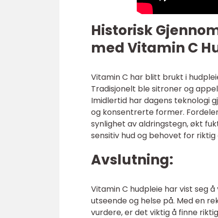
Historisk Gjenno
med Vitamin C H
Vitamin C har blitt brukt i hudpleie
Tradisjonelt ble sitroner og appe
Imidlertid har dagens teknologi gj
og konsentrerte former. Fordelen
synlighet av aldringstegn, økt fuk
sensitiv hud og behovet for rikti
Avslutning:
Vitamin C hudpleie har vist seg
utseende og helse på. Med en rekk
vurdere, er det viktig å finne ri