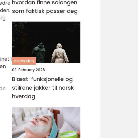
hvordan finne salongen
bedre
uden.
som faktisk passer deg
lig
net i
inspiration
nen
08. February 2026
Blæst: funksjonelle og
stilrene jakker til norsk
men
hverdag