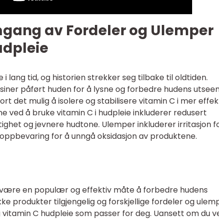
mgang av Fordeler og Ulemper
udpleie
 i lang tid, og historien strekker seg tilbake til oldtiden.
lsiner påført huden for å lysne og forbedre hudens utsee
ort det mulig å isolere og stabilisere vitamin C i mer effek
e ved å bruke vitamin C i hudpleie inkluderer redusert
tighet og jevnere hudtone. Ulemper inkluderer irritasjon f
g oppbevaring for å unngå oksidasjon av produktene.
 å være en populær og effektiv måte å forbedre hudens
e produkter tilgjengelig og forskjellige fordeler og ulem
ktig vitamin C hudpleie som passer for deg. Uansett om du v