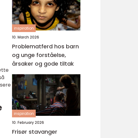
inspiration
10. March 2026
Problematferd hos barn
og unge forståelse,
årsaker og gode tiltak
ytte
så
usere
e
inspiration
10. February 2026
Frisør stavanger