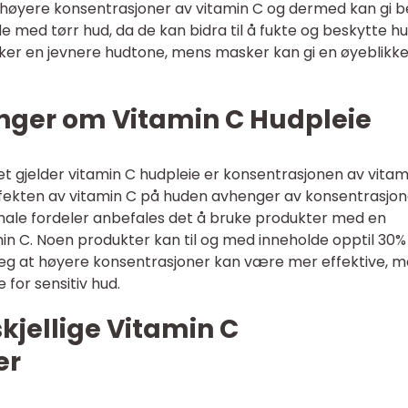
r høyere konsentrasjoner av vitamin C og dermed kan gi 
de med tørr hud, da de kan bidra til å fukte og beskytte h
ker en jevnere hudtone, mens masker kan gi en øyeblikke
inger om Vitamin C Hudpleie
et gjelder vitamin C hudpleie er konsentrasjonen av vitami
effekten av vitamin C på huden avhenger av konsentrasjo
male fordeler anbefales det å bruke produkter med en
in C. Noen produkter kan til og med inneholde opptil 30%
 seg at høyere konsentrasjoner kan være mer effektive, 
for sensitiv hud.
kjellige Vitamin C
er