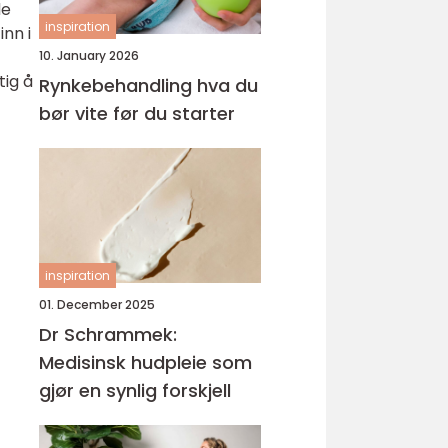
de
inspiration
nn i
10. January 2026
tig å
Rynkebehandling hva du
bør vite før du starter
inspiration
01. December 2025
Dr Schrammek:
Medisinsk hudpleie som
gjør en synlig forskjell